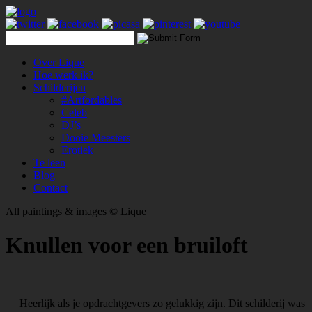
Over Lique
Hoe werk ik?
Schilderijen
#Artfordables
Celeb
DJ’s
Dooie Meesters
Erotiek
Te leen
Blog
Contact
All paintings & images © Lique
Knullen voor een bruiloft
Heerlijk als je opdrachtgevers zo gelukkig zijn. Dit schilderij was