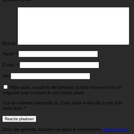
Reactie
Naam
*
E-mail
*
Site
Mijn naam, e-mail en site bewaren in deze browser voor de
volgende keer wanneer ik een reactie plaats.
Typ de nummers hieronder in. Even zeker weten dat je een echt
mens bent:
*
Deze site gebruikt Akismet om spam te verminderen.
Bekijk hoe je