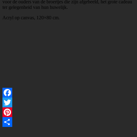
voor de ouders van de broertjes die zijn afgebeeld, het grote cadeau
ter gelegenheid van hun huwelijk.
Acryl op canvas, 120×80 cm.
Facebook
Twitter
Pinterest
Delen