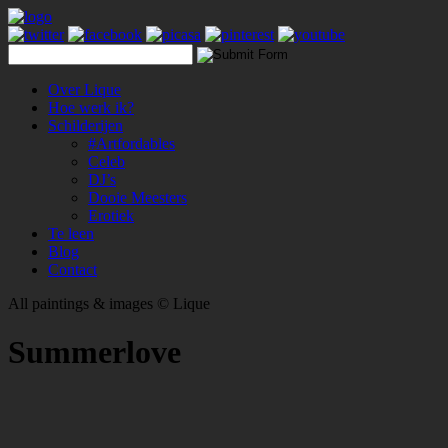
Over Lique
Hoe werk ik?
Schilderijen
#Artfordables
Celeb
DJ’s
Dooie Meesters
Erotiek
Te leen
Blog
Contact
All paintings & images © Lique
Summerlove