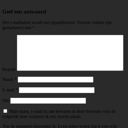
Geef een antwoord
Het e-mailadres wordt niet gepubliceerd.
Vereiste velden zijn
gemarkeerd met
*
Reactie
Naam
*
E-mail
*
Site
Mijn naam, e-mail en site bewaren in deze browser voor de
volgende keer wanneer ik een reactie plaats.
Typ de nummers hieronder in. Even zeker weten dat je een echt