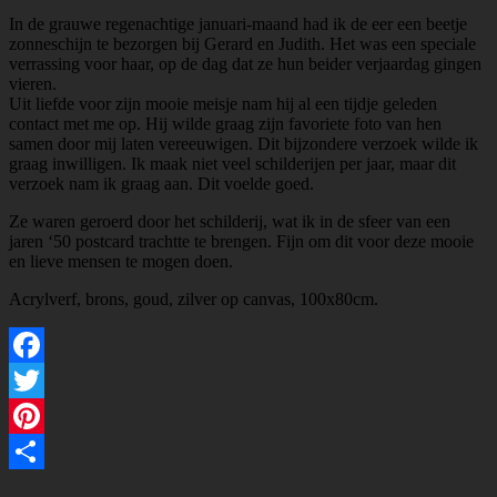
In de grauwe regenachtige januari-maand had ik de eer een beetje
zonneschijn te bezorgen bij Gerard en Judith. Het was een speciale
verrassing voor haar, op de dag dat ze hun beider verjaardag gingen
vieren.
Uit liefde voor zijn mooie meisje nam hij al een tijdje geleden
contact met me op. Hij wilde graag zijn favoriete foto van hen
samen door mij laten vereeuwigen. Dit bijzondere verzoek wilde ik
graag inwilligen. Ik maak niet veel schilderijen per jaar, maar dit
verzoek nam ik graag aan. Dit voelde goed.
Ze waren geroerd door het schilderij, wat ik in de sfeer van een
jaren ‘50 postcard trachtte te brengen. Fijn om dit voor deze mooie
en lieve mensen te mogen doen.
Acrylverf, brons, goud, zilver op canvas, 100x80cm.
Facebook
Twitter
Pinterest
Delen